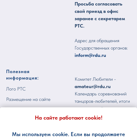
Просьба согласовать
свой приезд в офис
заранее с секретарем
РТС.
Адрес для обращения
Государственных органов:
inform@rdu.ru
Полезная
информация:
Комитет Любители -
amateur@rdu.ru
Лого РТС
Календарь соревнований
Размещение на сайте
танцоров-любителей, итоги
соревнований -
Пользовательское
calendar@rdu.ru
соглашение
На сайте работают cookie!
Профессиональный
Реквизиты
комитет -
pro@rdu.ru
Мы используем cookie. Если вы продолжаете