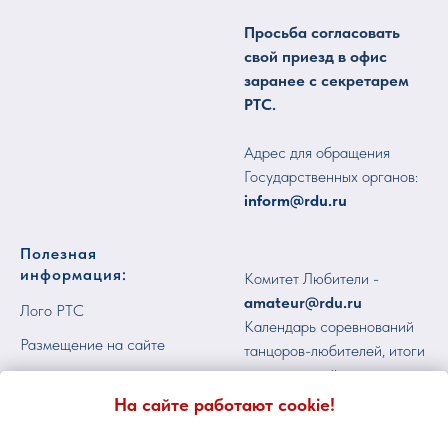
Просьба согласовать
свой приезд в офис
заранее с секретарем
РТС.
Адрес для обращения
Государственных органов:
inform@rdu.ru
Полезная
информация:
Комитет Любители -
amateur@rdu.ru
Лого РТС
Календарь соревнований
Размещение на сайте
танцоров-любителей, итоги
соревнований -
Пользовательское
calendar@rdu.ru
соглашение
На сайте работают cookie!
Профессиональный
Реквизиты
комитет -
pro@rdu.ru