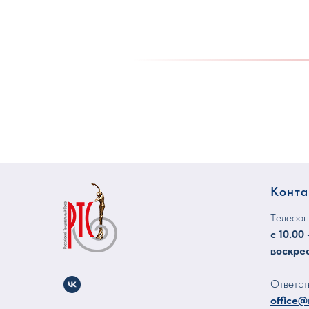
Конта
Tелефон
с 10.00 
воскре
Ответст
office@