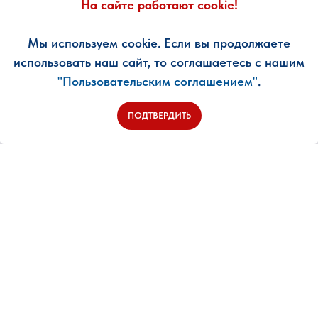
На сайте работают cookie!
НОВОСТИ
Мы используем cookie. Если вы продолжаете
использовать наш сайт, то соглашаетесь с нашим
"Пользовательским соглашением"
.
Контакты
Tелефон:
+7
917-556-26-
ПОДТВЕРДИТЬ
97
с 10.00 - 17.00, суббота и
воскресенье - выходные
дни
Ответственный секретарь
© Российский
РТС:
office@rdu.ru
танцевальный союз (РТС)
корреспонденция только по
Russian Dance Union
внутренней работе
Часы приема секретаря:
По договоренности