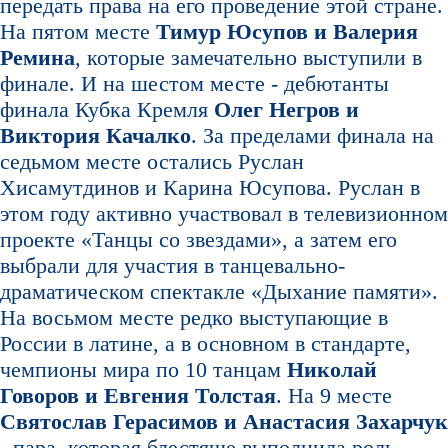
передать права на его проведение этой стране.
На пятом месте
Тимур Юсупов и Валерия
Ремина
, которые замечательно выступили в
финале. И на шестом месте - дебютанты
финала Кубка Кремля
Олег Негров и
Виктория Качалко
. За пределами финала на
седьмом месте остались Руслан
Хисамутдинов и Карина Юсупова. Руслан в
этом году активно участвовал в телевизионном
проекте «Танцы со звездами», а затем его
выбрали для участия в танцевально-
драматическом спектакле «Дыхание памяти».
На восьмом месте редко выступающие в
России в латине, а в основном в стандарте,
чемпионы мира по 10 танцам
Николай
Говоров и Евгения Толстая
. На 9 месте
Святослав Герасимов и Анастасия Захарчук
- пара, которая блестяще выполнила роль