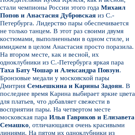
стали чемпионы России этого года
Михаил
Попов и Анастасия Дубровская
из С.-
Петербурга. Лидерство пары обеспечивается
не только танцем. В этот раз своими двумя
костюмами, выполненными в одном стиле, и
имиджем в целом Анастасия просто поразила.
На втором месте, как и весной, их
одноклубники из С.-Петербурга яркая пара
Таха Бату Чошар и Александра Повзун
.
Бронзовые медали у московской пары
Дмитрия
Семьешкина и Карины Задоян
. В
последнее время Карина выбирает яркие цвета
для платьев, что добавляет свежести в
восприятии пары. На четвертом месте
московская пара
Илья Гавриков и Елизавета
Семашко
, отличающаяся очень красивыми
линиями. На пятом их одноклубники из